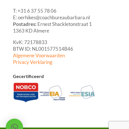
T: +31 6 37 55 78 06
E: oerhikes@coachbureaubarbara.nl
Postadres:
Ernest Shackletonstraat 1
1363 KD Almere
KvK: 72178833
BTW ID: NL001577514B46
Algemene Voorwaarden
Privacy Verklaring
Gecertificeerd