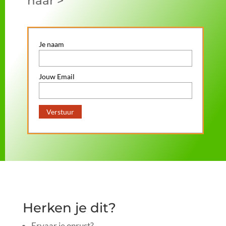
naar >
Je naam
Jouw Email
Herken je dit?
Ervaar je onrust?